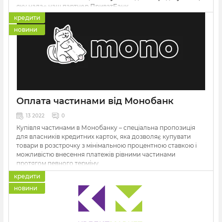
яку надає наш партнер ПриватБанк.
кредити
Все що вам потрібно для оформлення замовлення за
новини
допомогою «Оплати частинами» - це кредитна карта
Приватбанку («
Універсальний
» або «
Gold
»), а також елітні
карти для VIP-клієнтів (Platinum, Infinite, World Signia/Elite). У
момент оформлення замовлення на сайті з Вашого
кредитного ліміту картки списується тільки перший платіж,
всі наступні - тим же числом в наступних місяцях до повного
погашення суми товару.
Оплата частинами від Монобанк
13 2022
0
Купівля частинами в Монобанку – спеціальна пропозиція
для власників кредитних карток, яка дозволяє купувати
товари в розстрочку з мінімальною процентною ставкою і
можливістю внесення платежів рівними частинами
протягом певного терміну.
кредити
новини