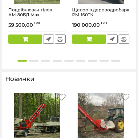
Подрібнювач гілок
Щепоріз.дереводробарка
АМ-80БД Мах
РМ-160ТК
Артикул:
WM-0039
Артикул:
WM-0035
А
грн
грн
59 500,00
190 000,00
Новинки