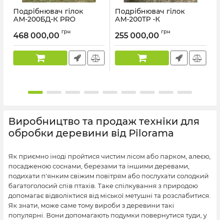
Подрібнювач гілок
Подрібнювач гілок
АМ-200БД-К PRO
АМ-200ТР -К
Артикул:
WM-0043
Артикул:
WM-0043
А
грн
грн
468 000,00
255 000,00
Виробництво та продаж техніки для
обробки деревини від Pilorama
Як приємно іноді пройтися чистим лісом або парком, алеєю,
посадженою соснами, березами та іншими деревами,
подихати п'янким свіжим повітрям або послухати солодкий
багатоголосий спів птахів. Таке спілкування з природою
допомагає відволіктися від міської метушні та розслабитися.
Як знати, може саме тому вироби з деревини такі
популярні. Вони допомагають подумки повернутися туди, у