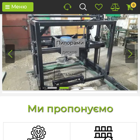
0
Меню
Пилорами
дискові
Детальніше
Ми пропонуємо