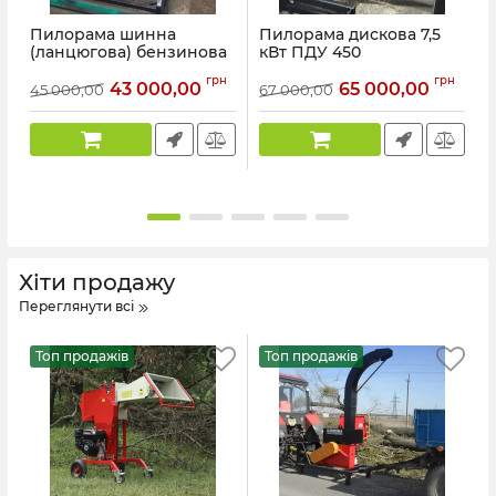
Пилорама шинна
Пилорама дискова 7,5
(ланцюгова) бензинова
кВт ПДУ 450
Артикул:
WM-0022
Артикул:
WM-0015
грн
грн
43 000,00
65 000,00
45 000,00
67 000,00
А
Хіти продажу
Переглянути всі
Топ продажів
Топ продажів