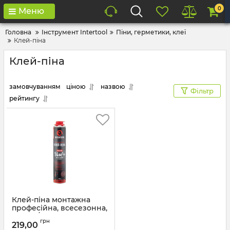
0
Меню
Головна
Інструмент Intertool
Піни, герметики, клеї
Клей-піна
Клей-піна
замовчуванням
ціною
назвою
Фільтр
рейтингу
Клей-піна монтажна
професійна, всесезонна,
750мл / 1000г., 14 м.кв.+,
грн
під пістолет INTERTOOL
219,00