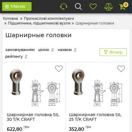
0
Меню
Головна
Промислові комплектуючі
Підшипники, підшипникові вузли
Шарнирные головки
Шарнирные головки
замовчуванням
ціною
назвою
Фільтр
рейтингу
Шарнирная головка SIL
Шарнирная головка SIL
30 T/K CRAFT
25 T/K CRAFT
грн
грн
622,80
352,80